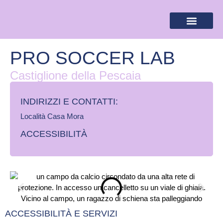
BANDIERA LILLA
DESTINAZIONI LILLA
AREA RISERVA
PRO SOCCER LAB
Castiglione della Pescaia
INDIRIZZI E CONTATTI:​
Località Casa Mora
ACCESSIBILITÀ
ACCESSIBILITÀ E SERVIZI