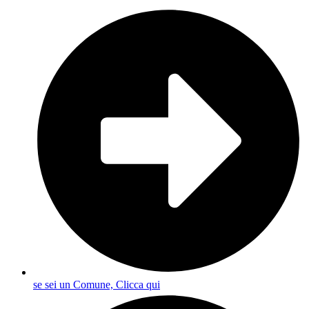
se sei un Comune, Clicca qui