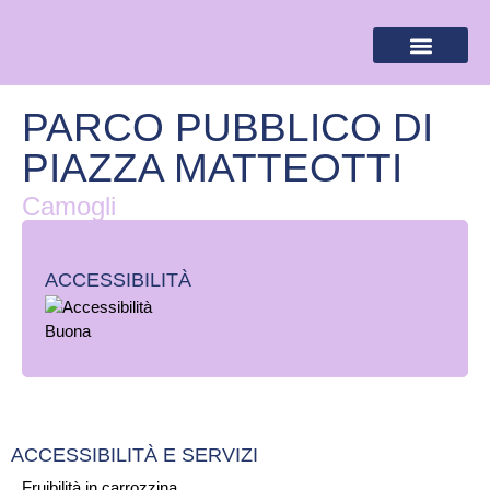
BANDIERA LILLA
DESTINAZIONI LILLA
AREA RISERVA
PARCO PUBBLICO DI
PIAZZA MATTEOTTI
Camogli
ACCESSIBILITÀ
ACCESSIBILITÀ E SERVIZI
Fruibilità in carrozzina