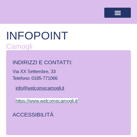
BANDIERA LILLA
DESTINAZIONI LILLA
AREA RISERVA
INFOPOINT
Camogli
INDIRIZZI E CONTATTI:​
Via XX Settembre, 33
Telefono: 0185-771066
info@welcomecamogli.it
https://www.welcomecamogli.it/
ACCESSIBILITÀ