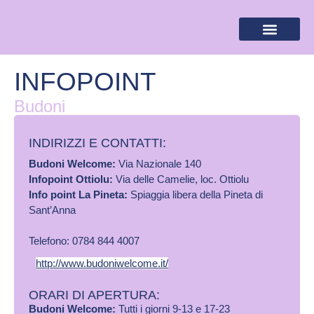
BANDIERA LILLA
DESTINAZIONI LILLA
AREA RISERVA
INFOPOINT
Budoni
INDIRIZZI E CONTATTI:​
Budoni Welcome:
Via Nazionale 140
Infopoint Ottiolu:
Via delle Camelie, loc. Ottiolu
Info point La Pineta:
Spiaggia libera della Pineta di
Sant’Anna
Telefono: 0784 844 4007
http://www.budoniwelcome.it/
ORARI DI APERTURA:
Budoni Welcome:
Tutti i giorni 9-13 e 17-23