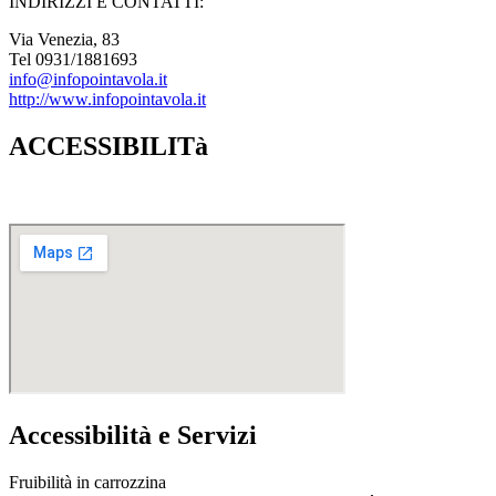
INDIRIZZI E CONTATTI:​
Via Venezia, 83
Tel 0931/1881693
info@infopointavola.it
http://www.infopointavola.it
ACCESSIBILITà
Accessibilità e Servizi
Fruibilità in carrozzina