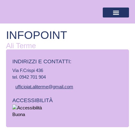
BANDIERA LILLA
DESTINAZIONI LILLA
AREA RISERVA
INFOPOINT
Ali Terme
INDIRIZZI E CONTATTI:​
Via F.Crispi 436
tel. 0942 701 904
ufficioiat.aliterme@gmail.com
ACCESSIBILITÀ