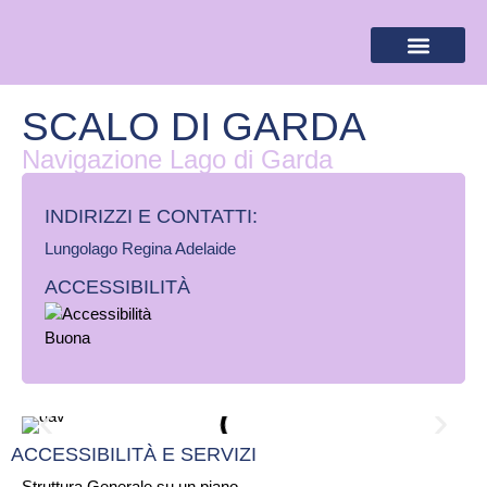
BANDIERA LILLA
DESTINAZIONI LILLA
AREA RISERVA
SCALO DI GARDA
Navigazione Lago di Garda
INDIRIZZI E CONTATTI:​
Lungolago Regina Adelaide
ACCESSIBILITÀ
ACCESSIBILITÀ E SERVIZI
Struttura Generale su un piano