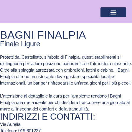
BANDIERA LILLA
DESTINAZIONI LILLA
AREA RISERVA
BAGNI FINALPIA
Finale Ligure
Protetti dal Castelletto, simbolo di Finalpia, questi stabilimenti si
distinguono per la loro posizione panoramica e l’atmosfera rilassante.
Oltre alla spiaggia attrezzata con ombrelloni, lettini e cabine, i Bagni
Finalpia offrono un ristorante dove gustare specialità locali e
internazionali, un bar per rinfrescarsi e un’area giochi per i più piccoli.
L’attenzione al dettaglio e la cura per l’ambiente rendono i Bagni
Finalpia una meta ideale per chi desidera trascorrere una giornata al
mare all’insegna del comfort e della tranquillità.
INDIRIZZI E CONTATTI:​
Via Aurelia
Telefono: 019 601227