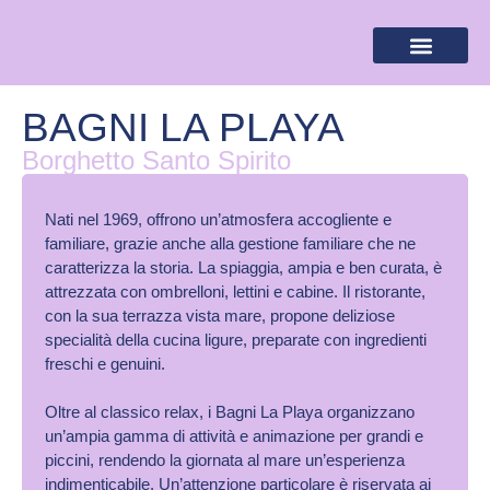
BANDIERA LILLA
DESTINAZIONI LILLA
AREA RISERVA
BAGNI LA PLAYA
Borghetto Santo Spirito
Nati nel 1969, offrono un’atmosfera accogliente e
familiare, grazie anche alla gestione familiare che ne
caratterizza la storia. La spiaggia, ampia e ben curata, è
attrezzata con ombrelloni, lettini e cabine. Il ristorante,
con la sua terrazza vista mare, propone deliziose
specialità della cucina ligure, preparate con ingredienti
freschi e genuini.
Oltre al classico relax, i Bagni La Playa organizzano
un’ampia gamma di attività e animazione per grandi e
piccini, rendendo la giornata al mare un’esperienza
indimenticabile. Un’attenzione particolare è riservata ai