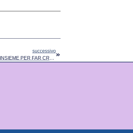
successivo
BANDIERA LILLA E A.N.S.A.T. INSIEME PER FAR CRESCERE I TERRITORI