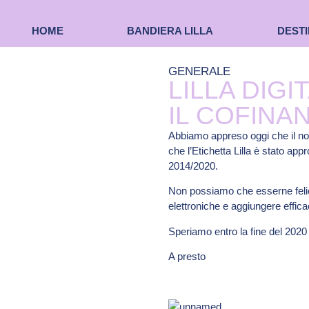
HOME
BANDIERA LILLA
DESTI
GENERALE
LILLA DIG
IL COFINA
Abbiamo appreso oggi che il nost
che l’Etichetta Lilla è stato 
2014/2020.
Non possiamo che esserne felici 
elettroniche e aggiungere efficaci
Speriamo entro la fine del 2020 
A presto