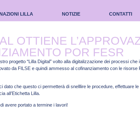
NAZIONI LILLA
NOTIZIE
CONTATTI
ITAL OTTIENE L’APPROVA
NZIAMENTO POR FESR
ro progetto “Lilla Digital” volto alla digitalizzazione dei processi che 
approvato da FILSE e quindi ammesso al cofinanziamento con le ris
dato che questo ci permetterà di snelllire le procedure, effettuare le a
a all’Etichetta Lilla.
di avere portato a termine i lavori!