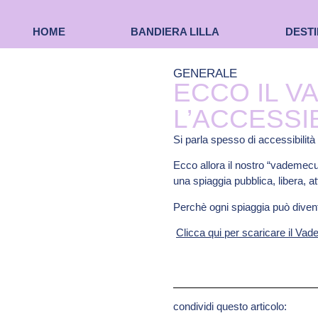
HOME
BANDIERA LILLA
DESTI
GENERALE
ECCO IL V
L’ACCESSI
Si parla spesso di accessibilit
Ecco allora il nostro “vademecu
una spiaggia pubblica, libera, a
Perchè ogni spiaggia può divent
Clicca qui per scaricare il V
condividi questo articolo: