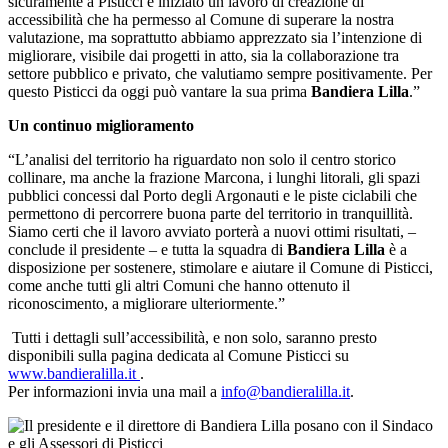
sicuramente a Pisticci è iniziato un lavoro di creazione di
accessibilità che ha permesso al Comune di superare la nostra
valutazione, ma soprattutto abbiamo apprezzato sia l’intenzione di
migliorare, visibile dai progetti in atto, sia la collaborazione tra
settore pubblico e privato, che valutiamo sempre positivamente. Per
questo Pisticci da oggi può vantare la sua prima
Bandiera Lilla
.”
Un continuo miglioramento
“L’analisi del territorio ha riguardato non solo il centro storico
collinare, ma anche la frazione Marcona, i lunghi litorali, gli spazi
pubblici concessi dal Porto degli Argonauti e le piste ciclabili che
permettono di percorrere buona parte del territorio in tranquillità.
Siamo certi che il lavoro avviato porterà a nuovi ottimi risultati, –
conclude il presidente – e tutta la squadra di
Bandiera Lilla
è a
disposizione per sostenere, stimolare e aiutare il Comune di Pisticci,
come anche tutti gli altri Comuni che hanno ottenuto il
riconoscimento, a migliorare ulteriormente.”
Tutti i dettagli sull’accessibilità, e non solo, saranno presto
disponibili sulla pagina dedicata al Comune Pisticci su
www.bandieralilla.it
.
Per informazioni invia una mail a
info@bandieralilla.it
.