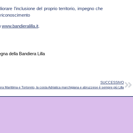
orare l’inclusione del proprio territorio, impegno che
l riconoscimento
u
www.bandieralilla.it
.
SUCCESSIVO
pra Marittima e Tortoreto, la costa Adriatica marchigiana e abruzzese è sempre più Lilla