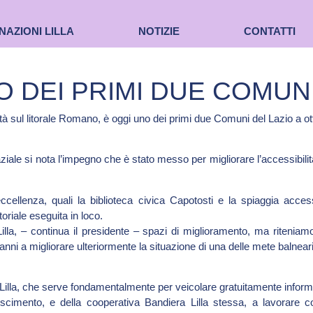
NAZIONI LILLA
NOTIZIE
CONTATTI
 DEI PRIMI DUE COMUNI
ità sul litorale Romano, è oggi uno dei primi due Comuni del Lazio a o
 laziale si nota l’impegno che è stato messo per migliorare l’accessibili
cellenza, quali la biblioteca civica Capotosti e la spiaggia acce
itoriale eseguita in loco.
 Lilla, – continua il presidente – spazi di miglioramento, ma ritenia
ni a migliorare ulteriormente la situazione di una delle mete balneari
 Lilla, che serve fondamentalmente per veicolare gratuitamente informazio
scimento, e della cooperativa Bandiera Lilla stessa, a lavorare co