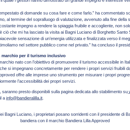
il quale i gestori hanno dimostrato un grande impegno e interesse verso
empestato di domande su cosa fare e come farlo.” ha commentato sorr
o, al termine del sopralluogo di valutazione, avvenuto alla fine della
costante impegno a rendere la spiaggia fruibile e accogliente, non sol
è ciò che mi ha lasciato la visita ai Bagni Luciano di Borghetto Santo S
piacevole sensazione di un’energia utilizzata e finalizzata verso il megli
imoliamo nel settore pubblico come nel privato.” ha concluso il presi
 marchio per il turismo inclusivo
archio nato con l’obiettivo di promuovere il turismo accessibile in Ita
 che si impegnano concretamente per rendere i propri servizi fruibili da 
Approved offre alle imprese uno strumento per misurare i propri progres
iormente l’accessibilità dei propri servizi.
ità, saranno presto disponibili sulla pagina dedicata allo stabilimento su
w
il a
info@bandieralilla.it
.