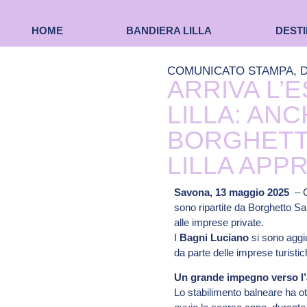
HOME
BANDIERA LILLA
DESTI
COMUNICATO STAMPA
,
D
ARRIVA L’E
LILLA: ANC
BORGHETT
LILLA APP
Savona, 13 maggio 2025
– C
sono ripartite da Borghetto San
alle imprese private.
I
Bagni Luciano
si sono aggiun
da parte delle imprese turistic
Un grande impegno verso l’a
Lo stabilimento balneare ha ot