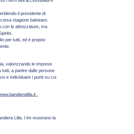
 i temi dell’accessibilità e
idendo il presidente di
 scorsa stagione balneare.
o con le attrezzature, ma
pirito.
o per tutti, ed è proprio
dente.
lia, valorizzando le imprese
tutti, a partire dalle persone
si e individuare i punti su cui
ww.bandieralilla.it
.