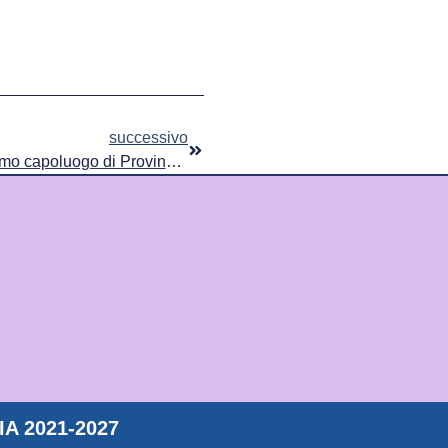
successivo
Savona è Bandiera Lilla: è il primo capoluogo di Provincia italiano a ricevere il riconoscimento
A 2021-2027