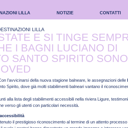
NAZIONI LILLA
NOTIZIE
CONTATTI
ESTINAZIONI LILLA
STATE E SI TINGE SEMPR
HE I BAGNI LUCIANO DI
O SANTO SPIRITO SONO
ROVED
on l’avvicinarsi della nuova stagione balneare, le assegnazioni delle
to Spirito, dove già molti stabilimenti balneari vantano il riconoscimen
ti alla lista degli stabilimenti accessibili nella riviera Ligure, testimo
he verso gli utenti con particolari necessità.
ccessibilità
tenuto il prestigioso riconoscimento al termine di un attento processo