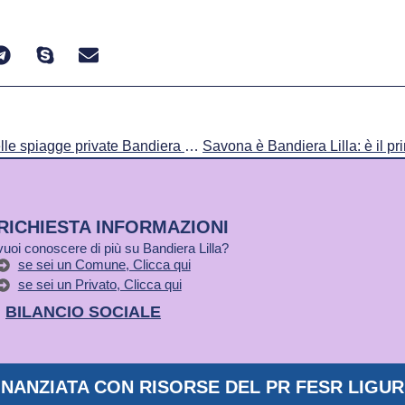
Ripartono le valutazioni delle spiagge private Bandiera Lilla: i Bagni Lido sono il primo stabilimento “Approved” di Borgio
RICHIESTA INFORMAZIONI
vuoi conoscere di più su Bandiera Lilla?
se sei un Comune, Clicca qui
se sei un Privato, Clicca qui
BILANCIO SOCIALE
NANZIATA CON RISORSE DEL PR FESR LIGURI